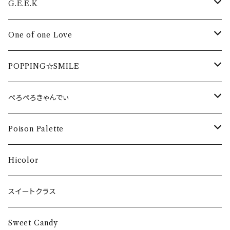
周年・ワンマンDVD2022
イベントDVD
フルーティーTシャツ
HAPPY少女♪CD
G.E.E.K
生誕DVD2020
周年・ワンマンDVD2021
LIVEPRO FESTIVAL DVD
卒業DVD
フルーティータオル
HAPPY少女♪ タオル
G.E.E.K CD
One of one Love
生誕DVD2019
周年・ワンマンDVD2020
配信DVD 2020
卒業DVD2022
DVD
HAPPY少女♪ Tシャツ
G.E.E.K Tシャツ
One of one Love CD
POPPING☆SMILE
生誕DVD2018
周年・ワンマンDVD2019
海イベント DVD
卒業DVD2021
DVD
G.E.E.K タオル
One of one Love Tシャツ
POPPING☆SMILE Tシャツ
ぺろぺろきゃんでぃ
周年・ワンマンDVD2018
卒業DVD2020
DVD
One of one Love タオル
POPPING☆SMILE タオル
ぺろぺろきゃんでぃ Tシャツ
Poison Palette
卒業DVD2017
DVD
DVD
DVD
DVD
Hicolor
CD
スイートクラス
Sweet Candy