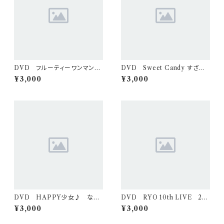
DVD フルーティーワンマンラ
DVD Sweet Candy すざな
イブ 2026/1/24（２枚組）
卒業ライブ 2026/7/19（２枚
¥3,000
¥3,000
組）
DVD HAPPY少女♪ なつ
DVD RYO 10th LIVE 20
き生誕 2026/1/24（２枚組）
25/7/11（2枚組）
¥3,000
¥3,000