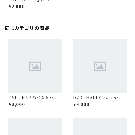
ずき生誕卒業ライブ 2025/01/
¥2,000
05
同じカテゴリの商品
DVD HAPPY少女♪ ワンマ
DVD HAPPY少女♪なつき
ンライブ 2026/7/5（２枚組）
生誕 2025/1/25（２枚組）
¥3,000
¥3,000