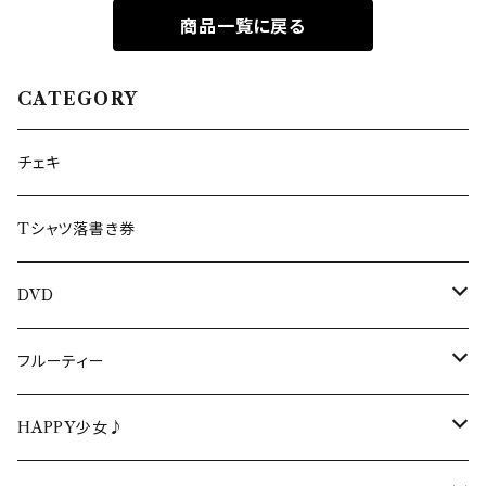
商品一覧に戻る
CATEGORY
チェキ
Tシャツ落書き券
DVD
生誕DVD
フルーティー
生誕DVD2022
周年・ワンマンDVD
フルーティーCD
HAPPY少女♪
生誕DVD2021