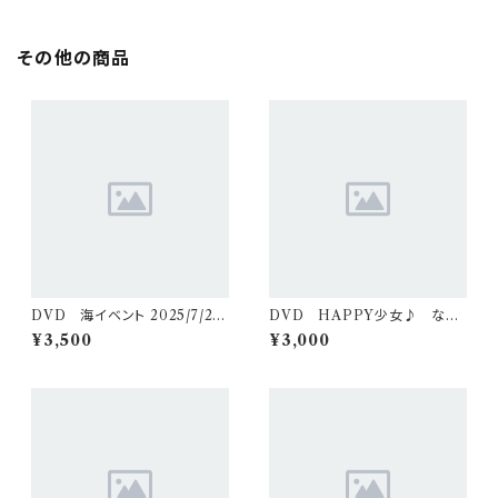
その他の商品
DVD 海イベント 2025/7/27
DVD HAPPY少女♪ なつ
（２枚組）
き生誕 2026/1/24（２枚組）
¥3,500
¥3,000