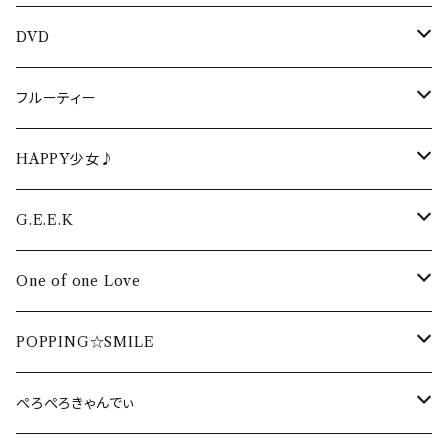
DVD
生誕DVD
フルーティー
生誕DVD2022
周年・ワンマンDVD
フルーティーCD
HAPPY少女♪
生誕DVD2021
周年・ワンマンDVD2022
イベントDVD
フルーティーTシャツ
HAPPY少女♪CD
G.E.E.K
生誕DVD2020
周年・ワンマンDVD2021
LIVEPRO FESTIVAL DVD
卒業DVD
フルーティータオル
HAPPY少女♪ タオル
G.E.E.K CD
One of one Love
生誕DVD2019
周年・ワンマンDVD2020
配信DVD 2020
卒業DVD2022
DVD
HAPPY少女♪ Tシャツ
G.E.E.K Tシャツ
One of one Love CD
POPPING☆SMILE
生誕DVD2018
周年・ワンマンDVD2019
海イベント DVD
卒業DVD2021
DVD
G.E.E.K タオル
One of one Love Tシャツ
POPPING☆SMILE Tシャツ
ぺろぺろきゃんでぃ
周年・ワンマンDVD2018