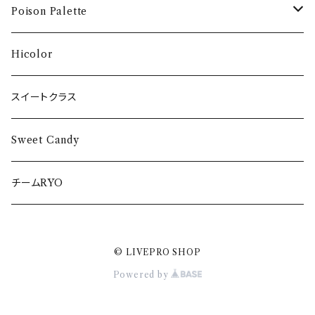
卒業DVD2020
DVD
One of one Love タオル
POPPING☆SMILE タオル
ぺろぺろきゃんでぃ Tシャツ
Poison Palette
卒業DVD2017
DVD
DVD
DVD
DVD
Hicolor
CD
スイートクラス
Sweet Candy
チームRYO
© LIVEPRO SHOP
Powered by