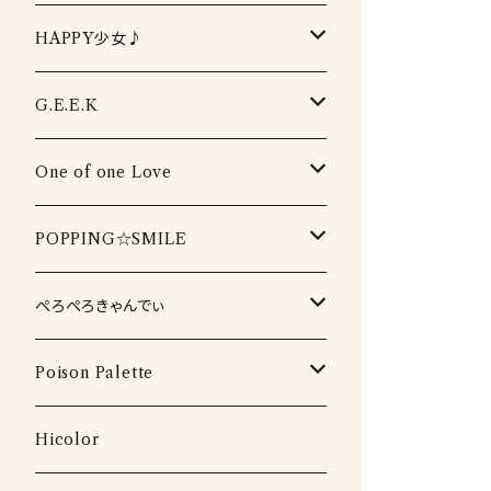
生誕DVD2022
周年・ワンマンDVD
フルーティーCD
HAPPY少女♪
生誕DVD2021
周年・ワンマンDVD2022
イベントDVD
フルーティーTシャツ
HAPPY少女♪CD
G.E.E.K
生誕DVD2020
周年・ワンマンDVD2021
LIVEPRO FESTIVAL DVD
卒業DVD
フルーティータオル
HAPPY少女♪ タオル
G.E.E.K CD
One of one Love
生誕DVD2019
周年・ワンマンDVD2020
配信DVD 2020
卒業DVD2022
DVD
HAPPY少女♪ Tシャツ
G.E.E.K Tシャツ
One of one Love CD
POPPING☆SMILE
生誕DVD2018
周年・ワンマンDVD2019
海イベント DVD
卒業DVD2021
DVD
G.E.E.K タオル
One of one Love Tシャツ
POPPING☆SMILE Tシャツ
ぺろぺろきゃんでぃ
周年・ワンマンDVD2018
卒業DVD2020
DVD
One of one Love タオル
POPPING☆SMILE タオル
ぺろぺろきゃんでぃ Tシャツ
Poison Palette
卒業DVD2017
DVD
DVD
DVD
DVD
Hicolor