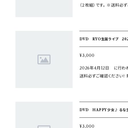
（２枚組）です。 ※送料必ずご確認ください
現場受け取り不可 送料を「同時に購入した商品に同梱」のみで お申込
みの場合は着払いでの発送
DVD RYO生誕ライブ 2026
¥3,000
2026年4月12日 に行わ
送料必ずご確認ください！ 購入特典はございません。 現場受け取り不
可 送料を「同時に購入した商品に同梱」のみで お申込みの場合は着払
いでの発送となります。 あ
DVD HAPPY少女♪ るな生
¥3,000