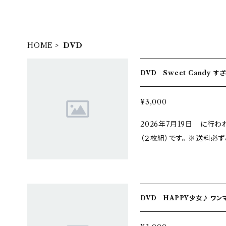
HOME
DVD
DVD Sweet Candy す
¥3,000
2026年7月19日 に行われ
（２枚組）です。 ※送料必ずご確認ください
現場受け取り不可 送料を「同時に購入した商品に同梱」のみで お申込
みの場合は着払いでの発送
DVD HAPPY少女♪ ワンマ