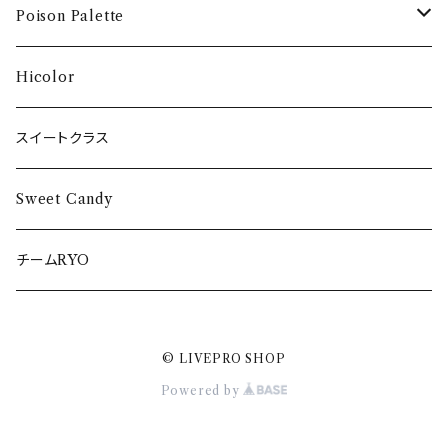
卒業DVD2020
DVD
One of one Love タオル
POPPING☆SMILE タオル
ぺろぺろきゃんでぃ Tシャツ
Poison Palette
卒業DVD2017
DVD
DVD
DVD
DVD
Hicolor
CD
スイートクラス
Sweet Candy
チームRYO
© LIVEPRO SHOP
Powered by