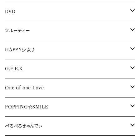
DVD
生誕DVD
フルーティー
生誕DVD2022
周年・ワンマンDVD
フルーティーCD
HAPPY少女♪
生誕DVD2021
周年・ワンマンDVD2022
イベントDVD
フルーティーTシャツ
HAPPY少女♪CD
G.E.E.K
生誕DVD2020
周年・ワンマンDVD2021
LIVEPRO FESTIVAL DVD
卒業DVD
フルーティータオル
HAPPY少女♪ タオル
G.E.E.K CD
One of one Love
生誕DVD2019
周年・ワンマンDVD2020
配信DVD 2020
卒業DVD2022
DVD
HAPPY少女♪ Tシャツ
G.E.E.K Tシャツ
One of one Love CD
POPPING☆SMILE
生誕DVD2018
周年・ワンマンDVD2019
海イベント DVD
卒業DVD2021
DVD
G.E.E.K タオル
One of one Love Tシャツ
POPPING☆SMILE Tシャツ
ぺろぺろきゃんでぃ
周年・ワンマンDVD2018