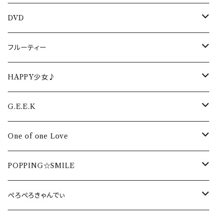
DVD
生誕DVD
フルーティー
生誕DVD2022
周年・ワンマンDVD
フルーティーCD
HAPPY少女♪
生誕DVD2021
周年・ワンマンDVD2022
イベントDVD
フルーティーTシャツ
HAPPY少女♪CD
G.E.E.K
生誕DVD2020
周年・ワンマンDVD2021
LIVEPRO FESTIVAL DVD
卒業DVD
フルーティータオル
HAPPY少女♪ タオル
G.E.E.K CD
One of one Love
生誕DVD2019
周年・ワンマンDVD2020
配信DVD 2020
卒業DVD2022
DVD
HAPPY少女♪ Tシャツ
G.E.E.K Tシャツ
One of one Love CD
POPPING☆SMILE
生誕DVD2018
周年・ワンマンDVD2019
海イベント DVD
卒業DVD2021
DVD
G.E.E.K タオル
One of one Love Tシャツ
POPPING☆SMILE Tシャツ
ぺろぺろきゃんでぃ
周年・ワンマンDVD2018