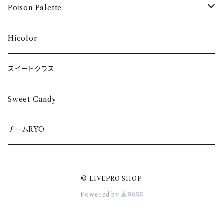
卒業DVD2020
DVD
One of one Love タオル
POPPING☆SMILE タオル
ぺろぺろきゃんでぃ Tシャツ
Poison Palette
卒業DVD2017
DVD
DVD
DVD
DVD
Hicolor
CD
スイートクラス
Sweet Candy
チームRYO
© LIVEPRO SHOP
Powered by