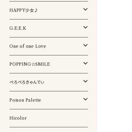
生誕DVD2022
周年・ワンマンDVD
フルーティーCD
HAPPY少女♪
生誕DVD2021
周年・ワンマンDVD2022
イベントDVD
フルーティーTシャツ
HAPPY少女♪CD
G.E.E.K
生誕DVD2020
周年・ワンマンDVD2021
LIVEPRO FESTIVAL DVD
卒業DVD
フルーティータオル
HAPPY少女♪ タオル
G.E.E.K CD
One of one Love
生誕DVD2019
周年・ワンマンDVD2020
配信DVD 2020
卒業DVD2022
DVD
HAPPY少女♪ Tシャツ
G.E.E.K Tシャツ
One of one Love CD
POPPING☆SMILE
生誕DVD2018
周年・ワンマンDVD2019
海イベント DVD
卒業DVD2021
DVD
G.E.E.K タオル
One of one Love Tシャツ
POPPING☆SMILE Tシャツ
ぺろぺろきゃんでぃ
周年・ワンマンDVD2018
卒業DVD2020
DVD
One of one Love タオル
POPPING☆SMILE タオル
ぺろぺろきゃんでぃ Tシャツ
Poison Palette
卒業DVD2017
DVD
DVD
DVD
DVD
Hicolor