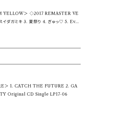
 VE
♡キスイダガミキ 3. 夏祭り 4. ぎゅっ♡ 5. Evol
FRUITY Original CD Single LP17-11
＞ 1. CATCH THE FUTURE 2. GA
チ〜2017 FRUITY Original CD Single LP17-06