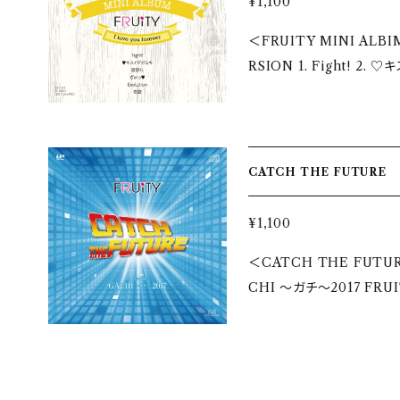
¥1,100
＜FRUITY MINI ALBIM YELLOW＞ ◇2017 REMASTER
RSION 1. Fight! 2. 
ution 6. 奇跡 
CATCH THE FUTURE
¥1,100
＜CATCH THE FUTURE
CHI 〜ガ