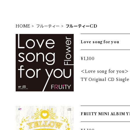
HOME
フルーティー
フルーティーCD
Love song for you
¥1,100
＜Love song for you＞ 1. 
TY Original CD Single
FRUI