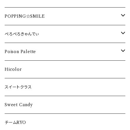
生誕DVD2019
周年・ワンマンDVD2020
配信DVD 2020
卒業DVD2022
DVD
HAPPY少女♪ Tシャツ
G.E.E.K Tシャツ
One of one Love CD
POPPING☆SMILE
生誕DVD2018
周年・ワンマンDVD2019
海イベント DVD
卒業DVD2021
DVD
G.E.E.K タオル
One of one Love Tシャツ
POPPING☆SMILE Tシャツ
ぺろぺろきゃんでぃ
周年・ワンマンDVD2018
卒業DVD2020
DVD
One of one Love タオル
POPPING☆SMILE タオル
ぺろぺろきゃんでぃ Tシャツ
Poison Palette
卒業DVD2017
DVD
DVD
DVD
DVD
Hicolor
CD
スイートクラス
Sweet Candy
チームRYO