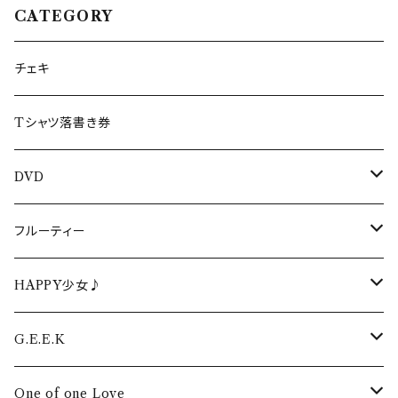
CATEGORY
チェキ
Tシャツ落書き券
DVD
生誕DVD
フルーティー
生誕DVD2022
周年・ワンマンDVD
フルーティーCD
HAPPY少女♪
生誕DVD2021
周年・ワンマンDVD2022
イベントDVD
フルーティーTシャツ
HAPPY少女♪CD
G.E.E.K
生誕DVD2020
周年・ワンマンDVD2021
LIVEPRO FESTIVAL DVD
卒業DVD
フルーティータオル
HAPPY少女♪ タオル
G.E.E.K CD
One of one Love