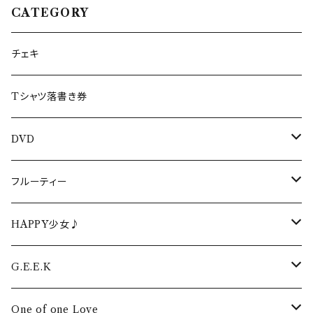
CATEGORY
チェキ
Tシャツ落書き券
DVD
生誕DVD
フルーティー
生誕DVD2022
周年・ワンマンDVD
フルーティーCD
HAPPY少女♪
生誕DVD2021
周年・ワンマンDVD2022
イベントDVD
フルーティーTシャツ
HAPPY少女♪CD
G.E.E.K
生誕DVD2020
周年・ワンマンDVD2021
LIVEPRO FESTIVAL DVD
卒業DVD
フルーティータオル
HAPPY少女♪ タオル
G.E.E.K CD
One of one Love