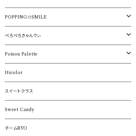
生誕DVD2019
周年・ワンマンDVD2020
配信DVD 2020
卒業DVD2022
DVD
HAPPY少女♪ Tシャツ
G.E.E.K Tシャツ
One of one Love CD
POPPING☆SMILE
生誕DVD2018
周年・ワンマンDVD2019
海イベント DVD
卒業DVD2021
DVD
G.E.E.K タオル
One of one Love Tシャツ
POPPING☆SMILE Tシャツ
ぺろぺろきゃんでぃ
周年・ワンマンDVD2018
卒業DVD2020
DVD
One of one Love タオル
POPPING☆SMILE タオル
ぺろぺろきゃんでぃ Tシャツ
Poison Palette
卒業DVD2017
DVD
DVD
DVD
DVD
Hicolor
CD
スイートクラス
Sweet Candy
チームRYO